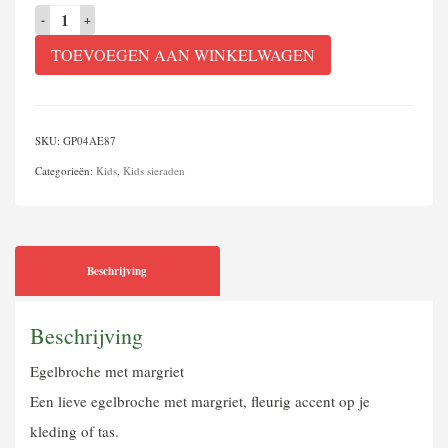
Egelbroche
met
TOEVOEGEN AAN WINKELWAGEN
margriet
aantal
SKU:
GP04AE87
Categorieën:
Kids
,
Kids sieraden
Beschrijving
Beschrijving
Egelbroche met margriet
Een lieve egelbroche met margriet, fleurig accent op je
kleding of tas.