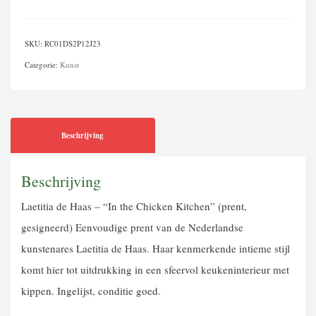
Haas
aantal
SKU:
RC01DS2P12J23
Categorie:
Kunst
Beschrijving
Beschrijving
Laetitia de Haas – “In the Chicken Kitchen” (prent,
gesigneerd) Eenvoudige prent van de Nederlandse
kunstenares Laetitia de Haas. Haar kenmerkende intieme stijl
komt hier tot uitdrukking in een sfeervol keukeninterieur met
kippen. Ingelijst, conditie goed.