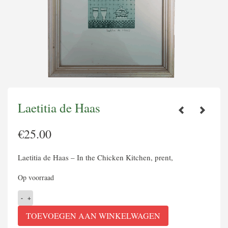
Laetitia de Haas
€
25.00
Laetitia de Haas – In the Chicken Kitchen, prent,
Op voorraad
Laetitia
de
TOEVOEGEN AAN WINKELWAGEN