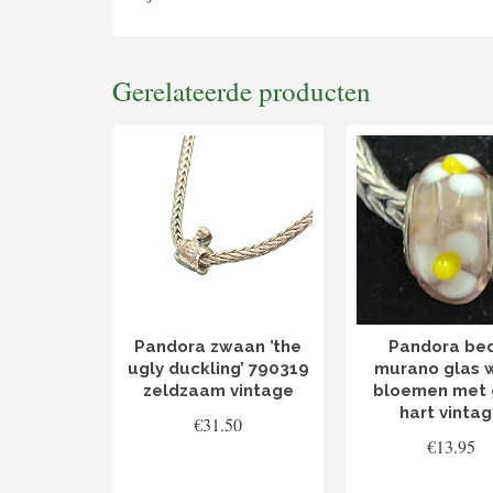
Gerelateerde producten
Pandora zwaan ’the
Pandora be
ugly duckling’ 790319
murano glas w
zeldzaam vintage
bloemen met 
hart vinta
€
31.50
€
13.95
TOEVOEGEN AAN