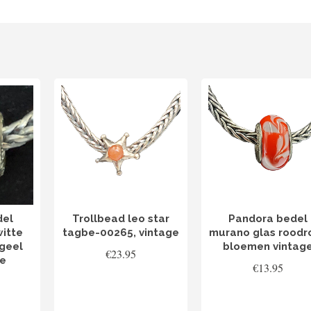
del
Trollbead leo star
Pandora bedel
itte
tagbe-00265, vintage
murano glas roodr
geel
bloemen vintag
€
23.95
ge
€
13.95
TOEVOEGEN AAN
LEES VERDER
WINKELWAGEN