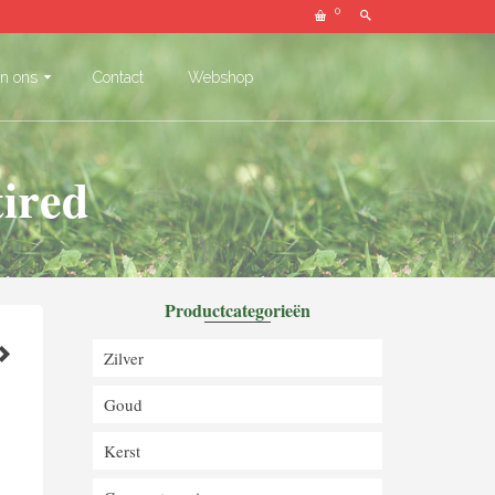
0
un ons
Contact
Webshop
tired
Productcategorieën
Zilver
Goud
Kerst