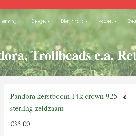
cherming
De egel
Dier in nood
Actueel
Ste
ora, Trollbeads e.a. Re
Pandora kerstboom 14k crown 925
sterling zeldzaam
€
35.00