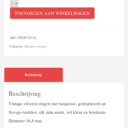
Zilveren
ringen
TOEVOEGEN AAN WINKELWAGEN
ingelegd
met
turquoise
SKU:
CD2P47Z126
aantal
Categorie:
Sieraden vintage
Beschrijving
Beschrijving
Vintage zilveren ringen met turquoise, geïnspireerd op
Navajo-tradities: elk stuk uniek, vol kleur en betekenis.
Diameter 16,8 mm