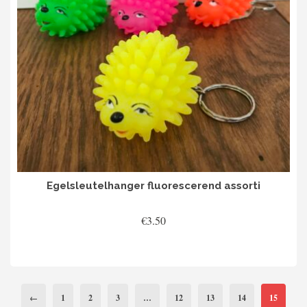
Egelsleutelhanger fluorescerend assorti
€
3.50
TOEVOEGEN AAN WINKELWAGEN
←
1
2
3
…
12
13
14
15