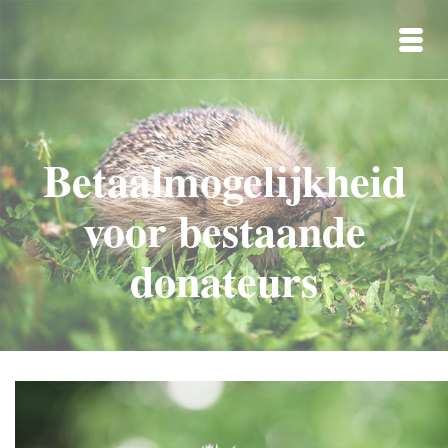
Betaalmogelijkheid
voor bestaande
donateurs