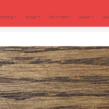
cherming
De egel
Dier in nood
Actueel
Ste