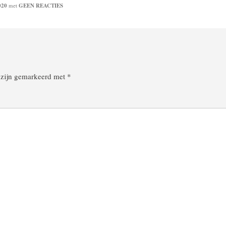
020
met
GEEN REACTIES
n zijn gemarkeerd met
*