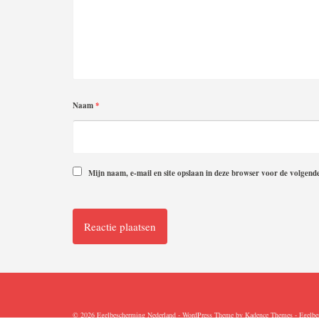
Naam
*
Mijn naam, e-mail en site opslaan in deze browser voor de volgende
© 2026 Egelbescherming Nederland - WordPress Theme by
Kadence Themes
-
Egelbe