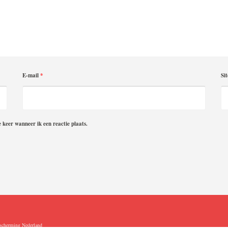
E-mail
*
Sit
 keer wanneer ik een reactie plaats.
scherming Nederland