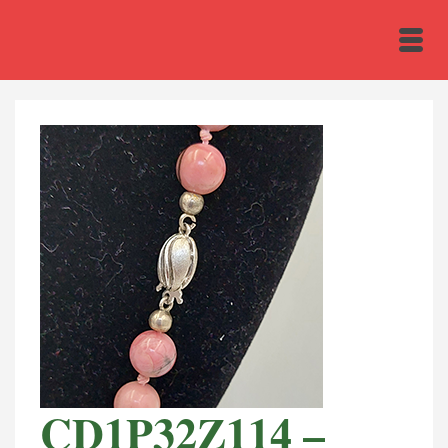
CD1P32Z114 –