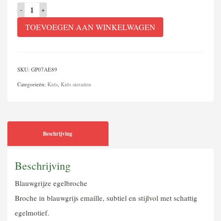
Blauwgrijze
egelbroche
TOEVOEGEN AAN WINKELWAGEN
aantal
SKU:
GP07AE89
Categorieën:
Kids
,
Kids sieraden
Beschrijving
Beschrijving
Blauwgrijze egelbroche
Broche in blauwgrijs emaille, subtiel en stijlvol met schattig
egelmotief.