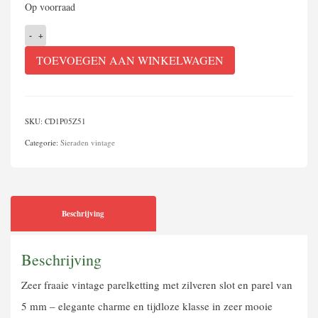
Op voorraad
Parelketting
met
TOEVOEGEN AAN WINKELWAGEN
zilveren
slot
aantal
SKU:
CD1P05Z51
Categorie:
Sieraden vintage
Beschrijving
Beschrijving
Zeer fraaie vintage parelketting met zilveren slot en parel van
5 mm – elegante charme en tijdloze klasse in zeer mooie