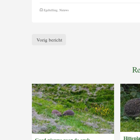
Egeltelling
,
Nieuws
Vorig bericht
Re
Hittepl
Goed nieuws voor de egel: