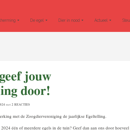
cherming
De egel
Dier in nood
Actueel
Ste
geef jouw
ing door!
024
met
2 REACTIES
king met de Zoogdiervereniging de jaarlijkse Egeltelling.
 2024 één of meerdere egels in de tuin? Geef dan aan ons door hoeveel