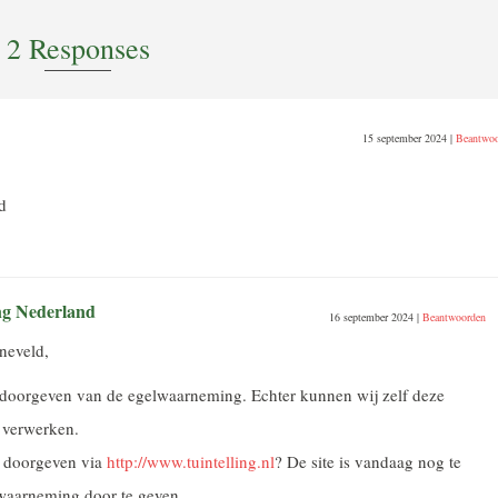
2 Responses
15 september 2024
|
Beantwoo
d
ng Nederland
16 september 2024
|
Beantwoorden
neveld,
 doorgeven van de egelwaarneming. Echter kunnen wij zelf deze
 verwerken.
g doorgeven via
http://www.tuintelling.nl
? De site is vandaag nog te
waarneming door te geven.