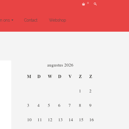
0
un ons
Contact
Webshop
augustus 2026
M
D
W
D
V
Z
Z
1
2
3
4
5
6
7
8
9
10
11
12
13
14
15
16