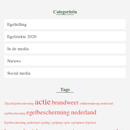
Categorieën
Egeltelling
Egelziekte 2020
In de media
Nieuws
Social media
Tags
actie
brandweer
25jaarEgelbescherming
eekhoornopvang nederland
egelbescherming nederland
egelbescherming
Egelbescherming_nederland
egeldag
egelpoep
egels
egelsporen
Egeltaxi