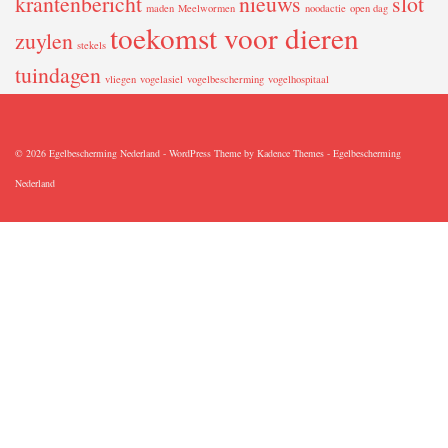
krantenbericht
nieuws
slot
maden
Meelwormen
noodactie
open dag
toekomst voor dieren
zuylen
stekels
tuindagen
vliegen
vogelasiel
vogelbescherming
vogelhospitaal
© 2026 Egelbescherming Nederland - WordPress Theme by
Kadence Themes
-
Egelbescherming
Nederland