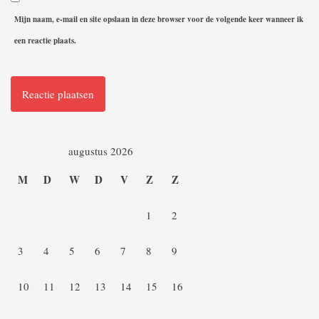
Mijn naam, e-mail en site opslaan in deze browser voor de volgende keer wanneer ik
een reactie plaats.
augustus 2026
M
D
W
D
V
Z
Z
1
2
3
4
5
6
7
8
9
10
11
12
13
14
15
16