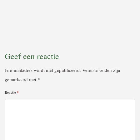
Door
EGELBESCHERMING NEDERLAND
op
2 DECEMBER 2025
Lees het artikel: Is jouw egelhuisje eigenlijk een doodskistje?
Lees meer
Geef een reactie
Je e-mailadres wordt niet gepubliceerd.
Vereiste velden zijn
gemarkeerd met
*
Reactie
*