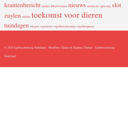
krantenbericht
nieuws
slot
maden
Meelwormen
noodactie
open dag
toekomst voor dieren
zuylen
stekels
tuindagen
vliegen
vogelasiel
vogelbescherming
vogelhospitaal
© 2026 Egelbescherming Nederland - WordPress Theme by
Kadence Themes
-
Egelbescherming
Nederland