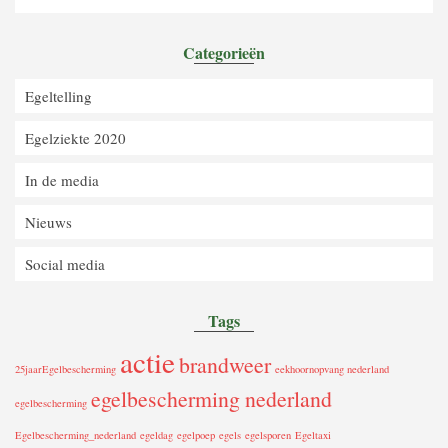
Categorieën
Egeltelling
Egelziekte 2020
In de media
Nieuws
Social media
Tags
actie
brandweer
25jaarEgelbescherming
eekhoornopvang nederland
egelbescherming nederland
egelbescherming
Egelbescherming_nederland
egeldag
egelpoep
egels
egelsporen
Egeltaxi