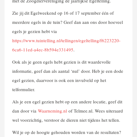
met de Zoogdiervereniging de jaarlijkse Egeltelling.
Zie jij dit Egelweekend op 16 of 17 september één of
meerdere egels in de tuin? Geef dan aan ons door hoeveel
egels je gezien hebt via
https://www.tuintelling.nl/tellingen/egeltelling/f6223220-
6ca6-11ed-a4ec-8b594e331495
.
Ook als je geen egels hebt gezien is dit waardevolle
informatie, geef dan als aantal ‘nul’ door. Heb je een dode
egel gezien, daarvoor is ook een invulveld op het
telformulier.
Als je een egel gezien hebt op een andere locatie, geef dit
dan door via
Waarneming.nl
of Telmee.nl. Wees uiteraard
wel voorzichtig, verstoor de dieren niet tijdens het tellen.
Wil je op de hoogte gehouden worden van de resultaten?