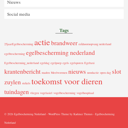
Nieuws
Social media
Tags
actie
brandweer
25jaarEgelbescherming
eekhoornopvang nederland
egelbescherming nederland
egelbescherming
Egelbescherming_nederland
egeldag
egelpoep
egels
egelsporen
Egeltaxi
krantenbericht
nieuws
slot
maden
Meelwormen
noodactie
open dag
toekomst voor dieren
zuylen
stekels
tuindagen
vliegen
vogelasiel
vogelbescherming
vogelhospitaal
© 2026 Egelbescherming Nederland - WordPress Theme by
Kadence Themes
-
Egelbescherming
Nederland