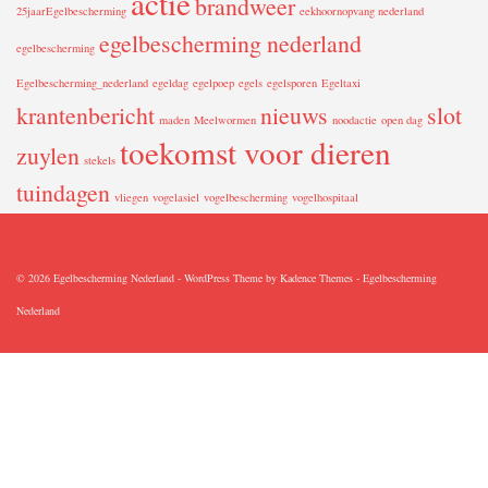
actie
brandweer
25jaarEgelbescherming
eekhoornopvang nederland
egelbescherming nederland
egelbescherming
Egelbescherming_nederland
egeldag
egelpoep
egels
egelsporen
Egeltaxi
krantenbericht
nieuws
slot
maden
Meelwormen
noodactie
open dag
toekomst voor dieren
zuylen
stekels
tuindagen
vliegen
vogelasiel
vogelbescherming
vogelhospitaal
© 2026 Egelbescherming Nederland - WordPress Theme by
Kadence Themes
-
Egelbescherming
Nederland