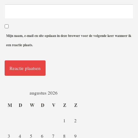
Mijn naam, e-mail en site opslaan in deze browser voor de volgende keer wanneer ik
een reactie plaats.
augustus 2026
M
D
W
D
V
Z
Z
1
2
3
4
5
6
7
8
9