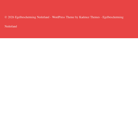
© 2026 Egelbescherming Nederland - WordPress Theme by
Kadence Themes
-
Egelbescherming
Nederland