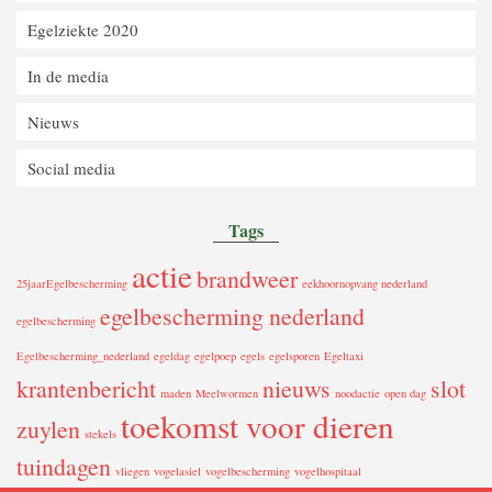
Egelziekte 2020
In de media
Nieuws
Social media
Tags
actie
brandweer
25jaarEgelbescherming
eekhoornopvang nederland
egelbescherming nederland
egelbescherming
Egelbescherming_nederland
egeldag
egelpoep
egels
egelsporen
Egeltaxi
krantenbericht
nieuws
slot
maden
Meelwormen
noodactie
open dag
toekomst voor dieren
zuylen
stekels
tuindagen
vliegen
vogelasiel
vogelbescherming
vogelhospitaal