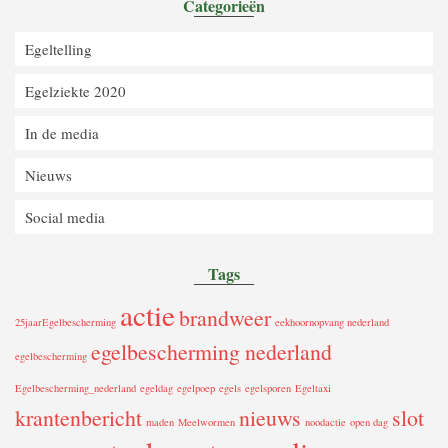
Categorieën
Egeltelling
Egelziekte 2020
In de media
Nieuws
Social media
Tags
actie
brandweer
25jaarEgelbescherming
eekhoornopvang nederland
egelbescherming nederland
egelbescherming
Egelbescherming_nederland
egeldag
egelpoep
egels
egelsporen
Egeltaxi
krantenbericht
nieuws
slot
maden
Meelwormen
noodactie
open dag