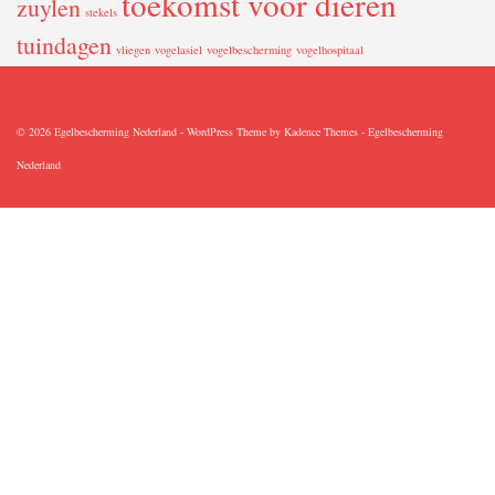
toekomst voor dieren
zuylen
stekels
tuindagen
vliegen
vogelasiel
vogelbescherming
vogelhospitaal
© 2026 Egelbescherming Nederland - WordPress Theme by
Kadence Themes
-
Egelbescherming
Nederland