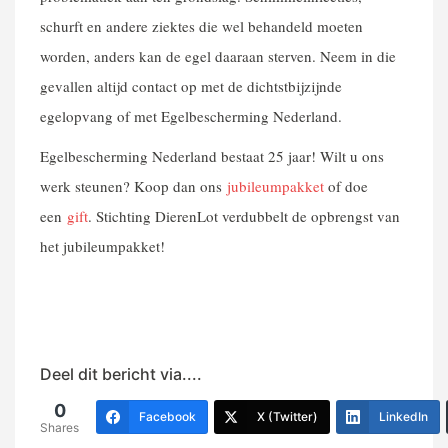
schurft en andere ziektes die wel behandeld moeten
worden, anders kan de egel daaraan sterven. Neem in die
gevallen altijd contact op met de dichtstbijzijnde
egelopvang of met Egelbescherming Nederland.
Egelbescherming Nederland bestaat 25 jaar! Wilt u ons
werk steunen? Koop dan ons
jubileumpakket
of doe
een
gift
. Stichting DierenLot verdubbelt de opbrengst van
het jubileumpakket!
Deel dit bericht via....
0
Facebook
X (Twitter)
LinkedIn
Shares